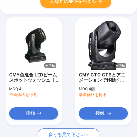
あなたの要件を与える
CMY色混合 LEDビーム
CMY CTO CTBとアニ
スポットウォッシュ 14
メーションで移動する
色フィルター 2CTOフ
ヘッドビームスポット
MOQ:
4
MOQ:
4個
ィルター
洗浄 31 DMXチャンネ
最新価格を得る
最新価格を得る
ル
接触
接触
多くを見て下さい