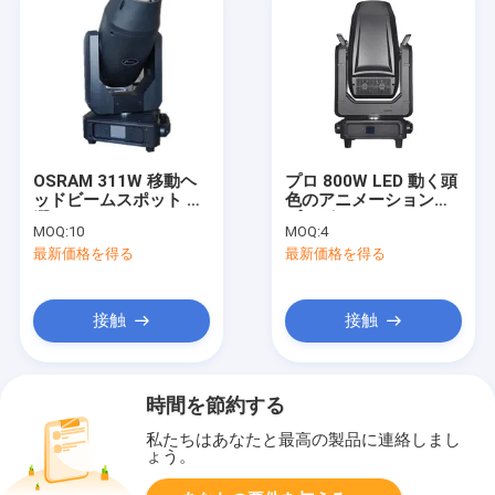
OSRAM 311W 移動ヘ
プロ 800W LED 動く頭
ッドビームスポット 洗
色のアニメーションと
濯 DMX512 コントロー
プリズムホイール
MOQ:
10
MOQ:
4
ル 8000K 色温
最新価格を得る
最新価格を得る
接触
接触
時間を節約する
私たちはあなたと最高の製品に連絡しまし
ょう。