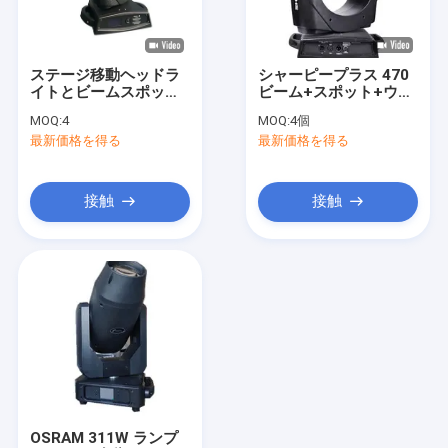
企業情報
会社案内
ステージ移動ヘッドラ
シャーピープラス 470
イトとビームスポット
ビーム+スポット+ウォ
品質管理
ウォッシュ CMY CTO
ッシュ +CMY +CTO
MOQ:
4
MOQ:
4個
CTBとアニメーション
+CTB +アニメーショ
最新価格を得る
最新価格を得る
効果
ン
お問い合わせ
ニュース
接触
接触
見積依頼
ビームスポットウォッシュライト
LEDビームスポットウォッシュ
移動ヘッドビームスポットウォッシュ
OSRAM 311W ランプ