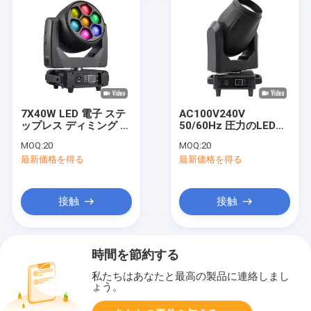
7X40W LED 電子 ステ
AC100V240V
ップレス ディミング ス
50/60Hz 圧力のLEDビ
テージ RGBW カラー
ーム 300W ホワイト
MOQ:
20
MOQ:
20
ミックス付き 動くヘッ
LEDモジュールと14色
最新価格を得る
最新価格を得る
ドライト
ホワイトライト
接触
接触
時間を節約する
私たちはあなたと最高の製品に連絡しまし
ょう。