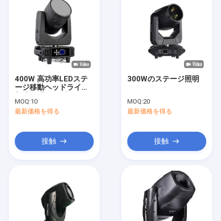
400W 高功率LEDステ
300Wのステージ照明
ージ移動ヘッドライト
超強い明るいビームと
MOQ:
10
MOQ:
20
純粋な洗浄
最新価格を得る
最新価格を得る
接触
接触
ホーム
製品
ビデオ