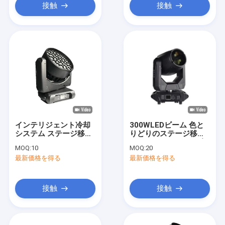
接触
接触
インテリジェント冷却
300WLEDビーム 色と
システム ステージ移動
りどりのステージ移動
ヘッドライト 37X15W
ヘッドライト 14pcs色/
MOQ:
10
MOQ:
20
4 イン 1 光源
白とストローブ効果
最新価格を得る
最新価格を得る
接触
接触