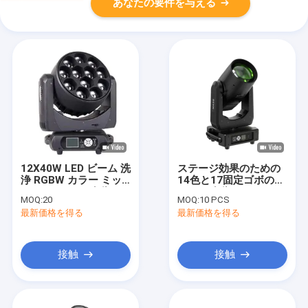
あなたの要件を与える
12X40W LED ビーム 洗
ステージ効果のための
浄 RGBW カラー ミッ
14色と17固定ゴボのス
クス ステージ 移動 ヘ
テージ移動ヘッドライ
MOQ:
20
MOQ:
10 PCS
ッドライト 無限のカラ
ト
最新価格を得る
最新価格を得る
ー 可能性
接触
接触