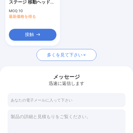
ステージ 移動ヘッドラ
段階の移動ヘッド ライト
イト 7 レインボーカラ
MOQ:
10
ーと0.5-12 タイム / 秒
最新価格を得る
Sharpyのビーム ライト
ストローブ
防水型移動ヘッドライト
接触
屋外移動ヘッドライト
多くを見て下さい
LED PAR照明
3 件 1 件 移動型 ヘッドライト
メッセージ
プロファイルスポットライト
迅速に返信します