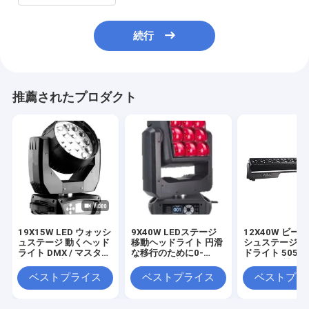
続行
推薦されたプロダクト
19X15W LED ウォッシ
9X40W LEDステージ
12X40W ビー
ュステージ 動くヘッド
移動ヘッドライト 円滑
シュステージ 
ライト DMX / マスター
な移行のために0-
ドライト 5050R
/ サウンド制御と8°
100%線形暗化
SMD144 補助
-50° ビームアングル
ーズ
ベストプライス
ベストプライス
ベストプラ