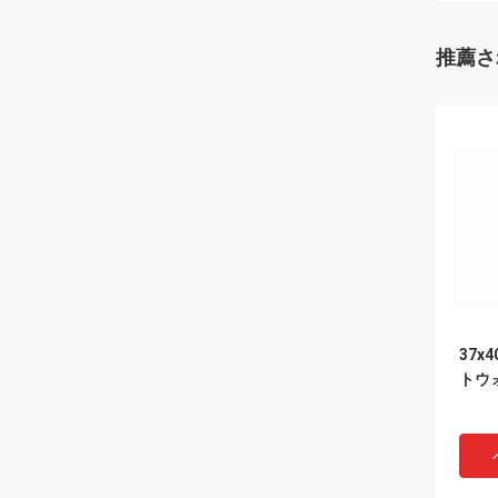
推薦さ
37x
トウ