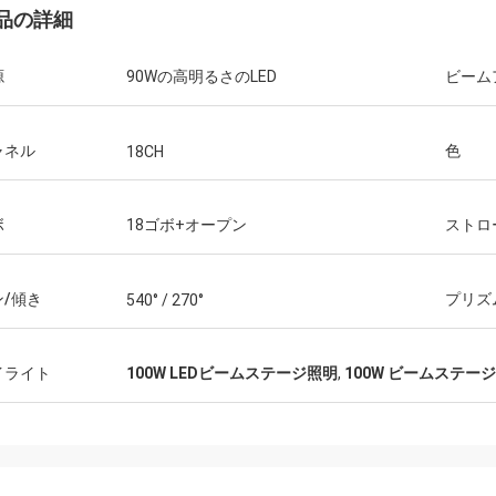
品の詳細
源
90Wの高明るさのLED
ビーム
ャネル
色
18CH
ボ
18ゴボ+オープン
ストロ
ン/傾き
プリズ
540° / 270°
イライト
100W LEDビームステージ照明
,
100W ビームステー