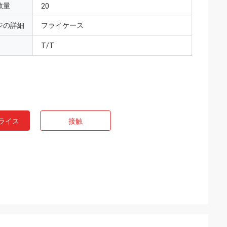
数量
20
ジの詳細
フライケース
T/T
ライス
接触