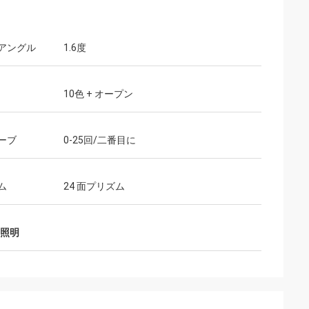
アングル
1.6度
10色 + オープン
ーブ
0-25回/二番目に
ム
24 面プリズム
ジ照明