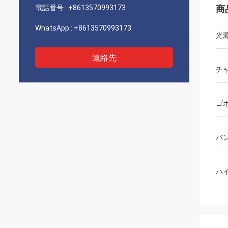
電話番号 :
+8613570993173
商
WhatsApp :
+8613570993173
光
連絡先
チ
ゴ
パ
ハ