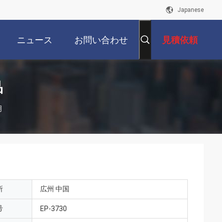
Japanese
ニュース
お問い合わせ
見積依頼
品
明
所
広州 中国
号
EP-3730