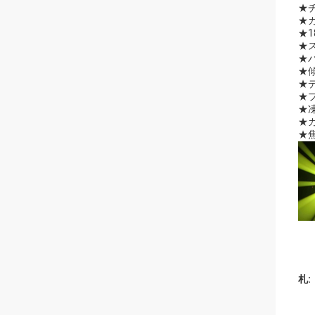
★
チ
★
カ
★
★
★
パ
★
傾
★
★
★
★
★
札: