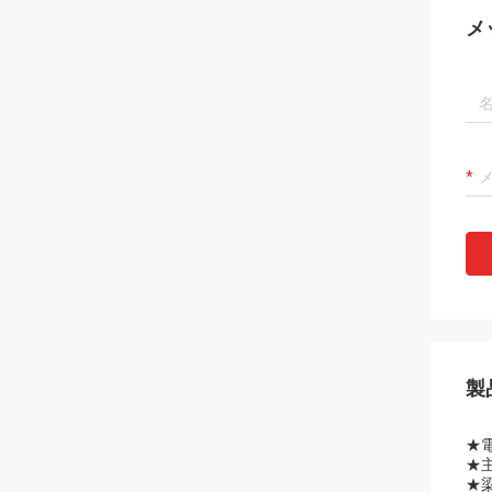
メ
製
★
電
★
★