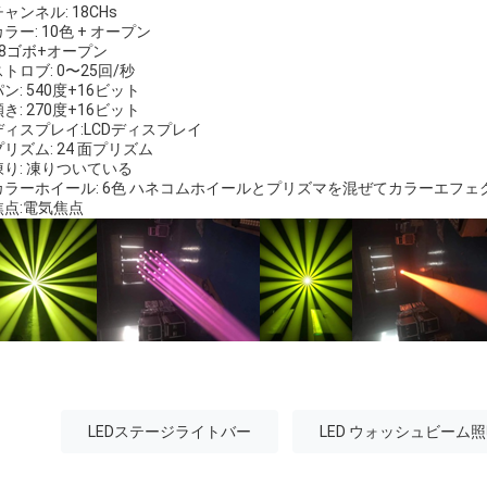
ャンネル: 18CHs
ラー: 10色 + オープン
18ゴボ+オープン
ストロブ: 0〜25回/秒
ン: 540度+16ビット
き: 270度+16ビット
ディスプレイ:LCDディスプレイ
プリズム: 24 面プリズム
凍り: 凍りついている
カラーホイール: 6色 ハネコムホイールとプリズマを混ぜてカラーエフェ
焦点:電気焦点
LEDステージライトバー
LED ウォッシュビーム