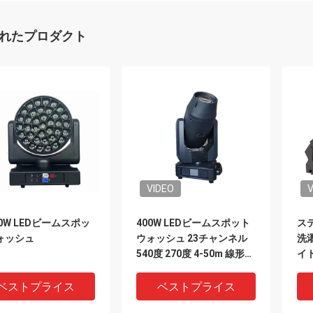
れたプロダクト
VIDEO
V
40W LEDビームスポッ
400W LEDビームスポット
ス
ォッシュ
ウォッシュ 23チャンネル
洗濯
540度 270度 4-50m 線形
イト
CMY CTO
ベストプライス
ベストプライス