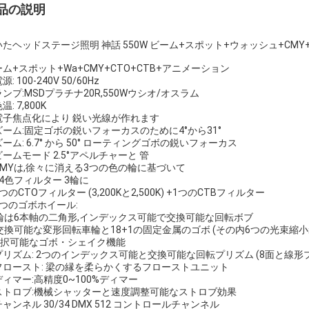
品の説明
たヘッドステージ照明 神話 550W ビーム+スポット+ウォッシュ+CMY+
ム+スポット+Wa+CMY+CTO+CTB+アニメーション
: 100-240V 50/60Hz
ンプ:MSDプラチナ20R,550Wウシオ/オスラム
温: 7,800K
電子焦点化により 鋭い光線が作れます
ズーム:固定ゴボの鋭いフォーカスのために4°から31°
ーム: 6.7° から 50° ローティングゴボの鋭いフォーカス
ームモード 2.5°アペルチャーと 管
CMYは,徐々に消える3つの色の輪に基づいて
4色フィルター 3輪に
つのCTOフィルター (3,200Kと2,500K) +1つのCTBフィルター
2つのゴボホイール:
 - 輪は6本軸の二角形,インデックス可能で交換可能な回転ボブ
- 交換可能な変形回転車輪と18+1の固定金属のゴボ (その内6つの光束縮小
-選択可能なゴボ・シェイク機能
プリズム: 2つのインデックス可能と交換可能な回転プリズム (8面と線形
フロースト: 梁の縁を柔らかくするフローストユニット
ィマー:高精度0~100%ディマー
ストロブ:機械シャッターと速度調整可能なストロブ効果
ャンネル 30/34 DMX 512 コントロールチャンネル