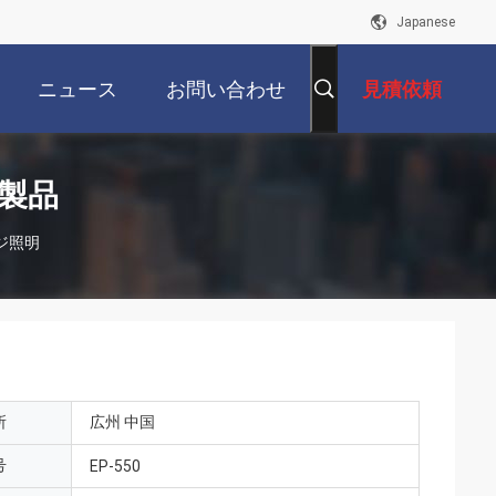
Japanese
ニュース
お問い合わせ
見積依頼
製品
ジ照明
所
広州 中国
号
EP-550