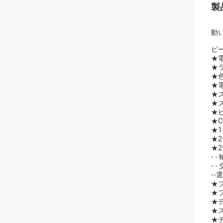
製
動い
ビー
★電源
★ラ
★色
★
★
★ズ
★ビ
★
★1
★2
★
-
- 
-
★
★
★デ
★
★チ