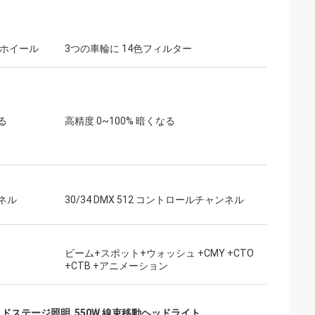
 ホイール
3つの車輪に 14色フィルター
る
高精度 0~100% 暗くなる
ネル
30/34 DMX 512 コントロールチャンネル
ビーム+スポット+ウォッシュ +CMY +CTO
+CTB +アニメーション
ヘッドステージ照明
,
550W 線束移動ヘッドライト