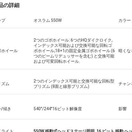
品の詳細
ンプ
オスラム 550W
カラー
2つのゴボホイール: 6つのHQダイクロイク,
インデックス可能および交換可能な回転ゴ
ボホイール
ボホイール,18+1の固定金属ゴボホイール (6
暗くな
つのビームリデュッサーを含む) と交換可能
および可変回転ホイール.
2つのインデックス可能と交換可能な回転型
リズム
チャン
プリズム (8面と線形プリズム)
ン/傾き
540°/244°16ビット解像度
影響
イライト
550W 移動式ヘッドステージ照明
,
16 ビット 移動 