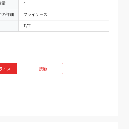
数量
4
ジの詳細
フライケース
T/T
ライス
接触