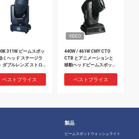
VIDEO
00K 311W ビームスポッ
440W / 461W CMY CTO
 動くヘッド ステージラ
CTB とアニメーションと
ト ダブルレンズ ストロ
移動ヘッドビームスポット
洗浄
ベストプライス
ベストプライス
製品
ビームスポットウォッシュライト