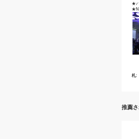
★パ
★N.
札:
推薦さ