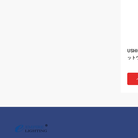
USH
ット