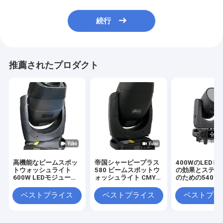
続行
推薦されたプロダクト
高機能なビームスポッ
帝国シャーピープラス
400WのLEDビ
トウォッシュライト
580 ビームスポットウ
の効果とステー
600W LEDモジュール
ォッシュライト CMY
のための540°/2
7回転ゴボとCMYカラ
CTO CTB アニメーシ
ン/傾斜制御
ーシステム
ョン 100-240V 480W
ベストプライス
ベストプライス
ベストプラ
ランプ 15色 8回転ゴボ
31DMXチャンネル