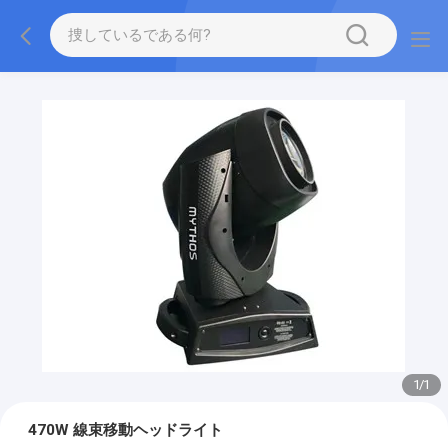
1
/
1
470W 線束移動ヘッドライト