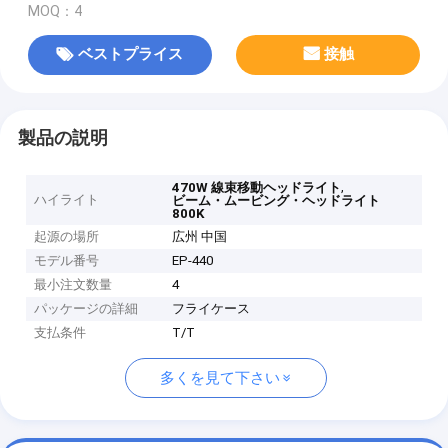
MOQ：4
ベストプライス
接触
製品の説明
,
470W 線束移動ヘッドライト
ハイライト
ビーム・ムービング・ヘッドライト
800K
起源の場所
広州 中国
モデル番号
EP-440
最小注文数量
4
パッケージの詳細
フライケース
支払条件
T/T
多くを見て下さい